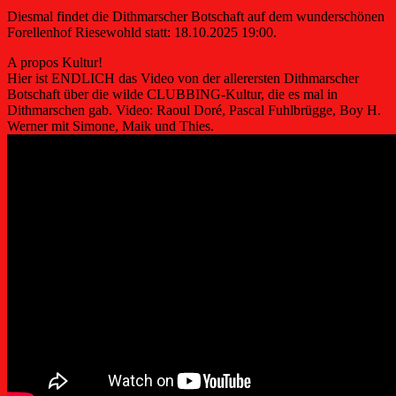
Diesmal findet die Dithmarscher Botschaft auf dem wunderschönen
Forellenhof Riesewohld statt: 18.10.2025 19:00.
A propos Kultur!
Hier ist ENDLICH das Video von der allerersten Dithmarscher
Botschaft über die wilde CLUBBING-Kultur, die es mal in
Dithmarschen gab. Video: Raoul Doré, Pascal Fuhlbrügge, Boy H.
Werner mit Simone, Maik und Thies.