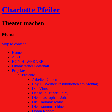
Charlotte Pfeifer
Theater machen
Menu
Skip to content
Home
A→B
BOY H. WERNER
Dithmarscher Botschaft
Projekte
Projekte
Arbeiten Gehen
Boy H. Werner: Instruktionen am Montag
Das Virus
Der neue Hubert Selby
Die katastrophale Johanna
Die Traummaschine
Die Traummaschine
Dobra Robota