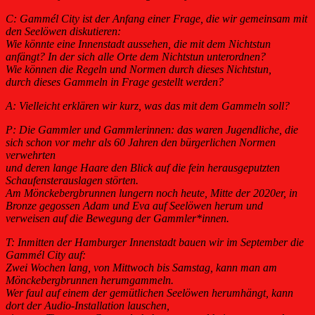
C: Gammél City ist der Anfang einer Frage, die wir gemeinsam mit
den Seelöwen diskutieren:
Wie könnte eine Innenstadt aussehen, die mit dem Nichtstun
anfängt? In der sich alle Orte dem Nichtstun unterordnen?
Wie können die Regeln und Normen durch dieses Nichtstun,
durch
dieses Gammeln in Frage gestellt werden?
A: Vielleicht erklären wir kurz, was das mit dem Gammeln soll?
P: Die Gammler und Gammlerinnen: das waren Jugendliche, die
sich schon vor mehr als 60 Jahren den bürgerlichen Normen
verwehrten
und deren lange Haare den Blick auf die fein
herausgeputzten
Schaufensterauslagen störten.
Am Mönckebergbrunnen lungern noch heute, Mitte der 2020er, in
Bronze gegossen Adam und Eva auf Seelöwen herum und
verweisen auf die Bewegung der Gammler*innen.
T: Inmitten der Hamburger Innenstadt bauen wir im September die
Gammél City auf:
Zwei Wochen lang, von Mittwoch bis Samstag, kann man am
Mönckebergbrunnen herumgammeln.
Wer faul auf einem der gemütlichen Seelöwen herumhängt, kann
dort der Audio-Instal
lation lauschen,