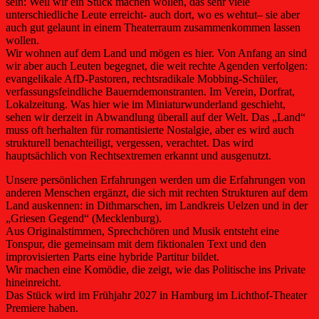
sein: Weil wir ein Stück machen wollen, das sehr viele
unterschiedliche Leute erreicht- auch dort, wo es wehtut– sie aber
auch gut gelaunt in einem Theaterraum zusammenkommen lassen
wollen.
Wir wohnen auf dem Land und mögen es hier. Von Anfang an sind
wir aber auch Leuten begegnet, die weit rechte Agenden verfolgen:
evangelikale AfD-Pastoren, rechtsradikale Mobbing-Schüler,
verfassungsfeindliche Bauerndemonstranten. Im Verein, Dorfrat,
Lokalzeitung. Was hier wie im Miniaturwunderland geschieht,
sehen wir derzeit in Abwandlung überall auf der Welt. Das „Land“
muss oft herhalten für romantisierte Nostalgie, aber es wird auch
strukturell benachteiligt, vergessen, verachtet. Das wird
hauptsächlich von Rechtsextremen erkannt und ausgenutzt.
Unsere persönlichen Erfahrungen werden um die Erfahrungen von
anderen Menschen ergänzt, die sich mit rechten Strukturen auf dem
Land auskennen: in Dithmarschen, im Landkreis Uelzen und in der
„Griesen Gegend“ (Mecklenburg).
Aus Originalstimmen, Sprechchören und Musik entsteht eine
Tonspur, die gemeinsam mit dem fiktionalen Text und den
improvisierten Parts eine hybride Partitur bildet.
Wir machen eine Komödie, die zeigt, wie das Politische ins Private
hineinreicht.
Das Stück wird im Frühjahr 2027 in Hamburg im Lichthof-Theater
Premiere haben.