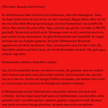
(Theremin- Bausatz überreichen)
Ja, üblicherweise habe ich noch eine Assistentin, oder eher Managerin: Jutta.
Sie kann leider nicht da sein heute, sie hat’s erwischt, Magen-Darm. Aber sie hat
mir ein tolles Kohl-Rezept gewhatsappt, mit dem Kommentar: das schaffst Du
schon. Das machst Du jetzt selbst. Naja, und ich sags gleich: ich habe es NICHT
geschafft. Schon rein zeitlich nicht. Deswegen wäre es toll, wenn hier noch ein
paar andere Leute unterstützen: Es gibt Kohlrouladen mit Kartoffeln. In vegan!.
Ich habe mir zur Aufgabe gemacht, bei jeder Dithmarscher Botschaft
irgendetwas mit Kohl anzubieten. Also, wir brauchen zwei bis drei Leute, die
Kartoffeln schälen und drei Leute, die die Kohlrouladen wickeln. Das geht ganz
einfach, sagt Jutta.
Kohlrouladen erklären, Kartoffeln schälen
Gut, Ich bin jedenfalls keiner von diesen Leuten, die glauben, dass sie einfach
alles können und dann auch alles selber machen. Ich bewundere das, aber bei
mir ist es eher so: ich bin auf einigen Feldern bewandert, auf anderen eher nicht
so. Und da muss ich mich auf die Fähigkeiten anderer verlassen.
In Dithmarschen ist das Selbermachen sehr positiv besetzt und auch weit
verbreitet. Ich bin immer ganz baff wenn ich mitbekomme, was dort alles selbst
gemacht wird, was selbst gebaut, repariert, geplant, organisiert wird. Da muss
man nicht erst einen Antrag schreiben, da muss man nicht erst mehrere