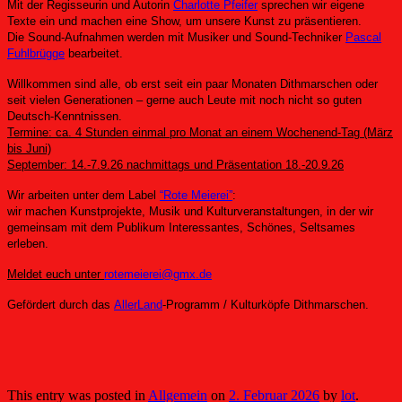
Mit der Regisseurin und Autorin
Charlotte Pfeifer
sprechen wir eigene
Texte ein und machen eine Show, um unsere Kunst zu präsentieren.
Die Sound-Aufnahmen werden mit Musiker und Sound-Techniker
Pascal
Fuhlbrügge
bearbeitet.
Willkommen sind alle, ob erst seit ein paar Monaten Dithmarschen oder
seit vielen Generationen – gerne auch Leute mit noch nicht so guten
Deutsch-Kenntnissen.
Termine: ca. 4 Stunden einmal pro Monat an einem Wochenend-Tag (März
bis Juni)
September: 14.-7.9.26 nachmittags und Präsentation 18.-20.9.26
Wir arbeiten unter dem Label
“Rote Meierei”
:
wir machen Kunstprojekte, Musik und Kulturveranstaltungen, in der wir
gemeinsam mit dem Publikum Interessantes, Schönes, Seltsames
erleben.
Meldet euch unter
rotemeierei@gmx.de
Geförder
t
durch das
AllerLand
-Pro
gramm /
Kulturköpfe Dithmarschen.
This entry was posted in
Allgemein
on
2. Februar 2026
by
lot
.