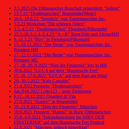
3.5.2025 Die Dithmarscher Botschaft präsentiert: “Sölmst”
13.7.23 “Deathmarschen” Brunsbüttel/Mole1
16.6.-19.6.23 “Seestück” von Traummaschine Inc.
5.5.23 Workshop “Die schönen Algen”
3.5.-4.5.23 “Deathmarschen” Flensburg/Pilkentafel
25.3./26.3./1.4./2.4.23 “A->B” Burg/Dith und Altona/HH
9.-11.3.23 “Boy” in Flensburg/Pilkentafel
15.-18.12.2022 “Die Beute” von Traummaschine Inc.,
Premiere HH
17.-22.11.2022 “Die Beute” von Traummaschine Inc.,
Premiere MC
27.,28.,29..9.2022 “Hirn der Finsternis” live in HH
30.6.2022 “LUCA auf dem “Hauptsache Frei”
15.,16.,17.6.2022 “LUCA” auf dem Hart am Wind
28.-30.5.2022 “Kids Carraldo”
21.4.2022 Premiere “Deathmarschen”
Jan./Feb.2022 Lotto123 – neue Ziehungen
9.12.-18.12.2021 Quartieri di Vita
27.9.2021 “Happs!” in Brunsbüttel
19.-21.9.2021 “Hirn der Finsternis” München
10.9.2021 Premiere “Happs!” in Burg (Dithmarschen
25.8.-4.9.2021 “Erkundungsgang ins HIRN DER
FINSTERNIS” auf dem Hauptsache Frei Festival
22.8.2021 “Märchen, kritisch hinterfragt”