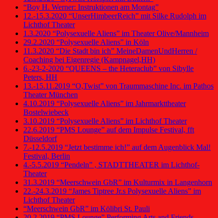
“Boy H. Werner: Instruktionen am Montag”
12.-15.3.2020 “UnserHimbeerReich” mit Silke Rudolph im
Lichthof Theater
1.3.2020 “Polysexuelle Aliens” im Theater Olive/Mannheim
29.2.2020 “Polysexuelle Aliens” in Köln
11.3.2020 “Die Stadt bin ich” MeineDamenUndHerren /
Coaching bei Eigenregie (Kampnagel,HH)
6.-23-2-2020 “QUEENS – the Heteraclub” von Sibylle
Peters, HH
13.-15.11.2019 “O,Twist” von Traummaschine Inc. im Pathos
Theater München
4.10.2019 “Polysexuelle Aliens” im Jahrmarkttheater
Bostelwiebeck
3.10.2019 “Polysexuelle Aliens” im Lichthof Theater
22.6.2019 “PMS Lounge” auf dem Impulse Festival, fft
Düsseldorf
7.-12.5.2019 “Jetzt bestimme ich!” auf dem Augenblick Mal!
Festival, Berlin
4.-5.5.2019 “Pendeln” , STADTTHEATER im Lichthof-
Theater
31.3.2019 “Meerschwein GbR” im Kulturmix in Langenhorn
22.-24.3.2019 “James Tiptree Jr.s Polysexuelle Aliens” im
Lichthof Theater
“Meerschwein GbR” im Kölibri St. Pauli
20.2.2019 “PMS Lounge” Performing Arts and Friends-