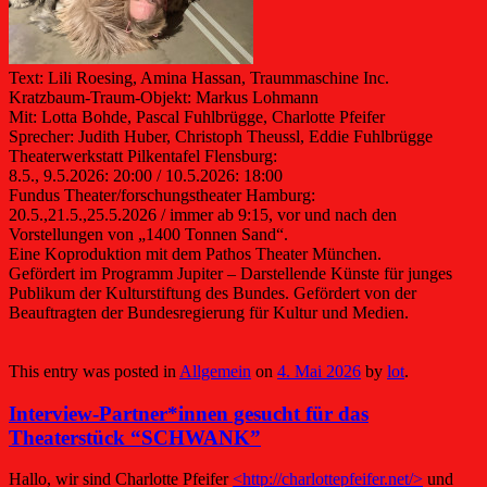
Text: Lili Roesing, Amina Hassan, Traummaschine Inc.
Kratzbaum-Traum-Objekt: Markus Lohmann
Mit: Lotta Bohde, Pascal Fuhlbrügge, Charlotte Pfeifer
Sprecher: Judith Huber, Christoph Theussl, Eddie Fuhlbrügge
Theaterwerkstatt Pilkentafel Flensburg:
8.5., 9.5.2026: 20:00 / 10.5.2026: 18:00
Fundus Theater/forschungstheater Hamburg:
20.5.,21.5.,25.5.2026 / immer ab 9:15, vor und nach den
Vorstellungen von „1400 Tonnen Sand“.
Eine Koproduktion mit dem Pathos Theater München.
Gefördert im Programm Jupiter – Darstellende Künste für junges
Publikum der Kulturstiftung des Bundes. Gefördert von der
Beauftragten der Bundesregierung für Kultur und Medien.
This entry was posted in
Allgemein
on
4. Mai 2026
by
lot
.
Interview-Partner*innen gesucht für das
Theaterstück “SCHWANK”
Hallo, wir sind Charlotte Pfeifer
<http://charlottepfeifer.net/>
und