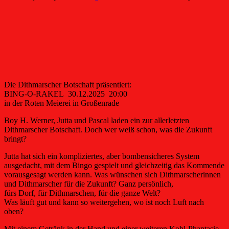
Die Dithmarscher Botschaft präsentiert:
BING-O-RAKEL 30.12.2025 20:00
in der Roten Meierei in Großenrade
Boy H. Werner, Jutta und Pascal laden ein zur allerletzten
Dithmarscher Botschaft. Doch wer weiß schon, was die Zukunft
bringt?
Jutta hat sich ein kompliziertes, aber bombensicheres System
ausgedacht, mit dem Bingo gespielt und gleichzeitig das Kommende
vorausgesagt werden kann. Was wünschen sich Dithmarscherinnen
und Dithmarscher für die Zukunft? Ganz persönlich,
fürs Dorf, für Dithmarschen, für die ganze Welt?
Was läuft gut und kann so weitergehen, wo ist noch Luft nach
oben?
Mit einem Getränk in der Hand und einer weiteren Kohl-Phantasie