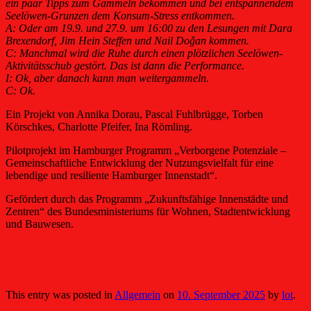
ein paar Tipps zum Gammeln bekommen und bei entspannendem
Seelöwen-
Grunzen dem Konsum-Stress entkommen.
A: Oder am 19.9. und 27.9. um 16:00 zu den Lesungen mit Dara
Brexendorf, Jim Hein Steffen und Nail Doǧan kommen.
C: Manchmal wird die Ruhe durch einen plötzlichen Seelöwen-
Aktivitätsschub gestört. Das ist dann die Performance.
I: Ok, aber danach kann man weitergammeln.
C: Ok.
Ein Projekt von Annika Dorau, Pascal Fuhlbrügge, Torben
Körschkes, Charlotte Pfeifer, Ina Römling.
Pilotprojekt im Hamburger Programm „Verborgene Potenziale –
Gemeinschaftliche Entwicklung der Nutzungsvielfalt für eine
lebendige und resiliente Hamburger Innenstadt“.
Gefördert durch das Programm „Zukunftsfähige Innenstädte und
Zentren“ des Bundesministeriums für Wohnen, Stadtentwicklung
und Bauwesen.
This entry was posted in
Allgemein
on
10. September 2025
by
lot
.