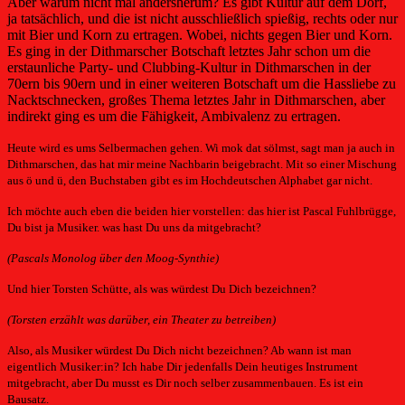
Aber warum nicht mal andersherum? Es gibt Kultur auf dem Dorf,
ja tatsächlich, und die ist nicht ausschließlich spießig, rechts oder nur
mit Bier und Korn zu ertragen. Wobei, nichts gegen Bier und Korn.
Es ging in der Dithmarscher Botschaft letztes Jahr schon um die
erstaunliche Party- und Clubbing-Kultur in Dithmarschen in der
70ern bis 90ern und in einer weiteren Botschaft um die Hassliebe zu
Nacktschnecken, großes Thema letztes Jahr in Dithmarschen, aber
indirekt ging es um die Fähigkeit, Ambivalenz zu ertragen.
Heute wird es ums Selbermachen gehen. Wi mok dat sölmst, sagt man ja auch in
Dithmarschen, das hat mir meine Nachbarin beigebracht. Mit so einer Mischung
aus ö und ü, den Buchstaben gibt es im Hochdeutschen Alphabet gar nicht.
Ich möchte auch eben die beiden hier vorstellen: das hier ist Pascal Fuhlbrügge,
Du bist ja Musiker. was hast Du uns da mitgebracht?
(Pascals Monolog über den Moog-Synthie)
Und hier Torsten Schütte, als was würdest Du Dich bezeichnen?
(Torsten erzählt was darüber, ein Theater zu betreiben)
Also, als Musiker würdest Du Dich nicht bezeichnen? Ab wann ist man
eigentlich Musiker:in? Ich habe Dir jedenfalls Dein heutiges Instrument
mitgebracht, aber Du musst es Dir noch selber zusammenbauen. Es ist ein
Bausatz.