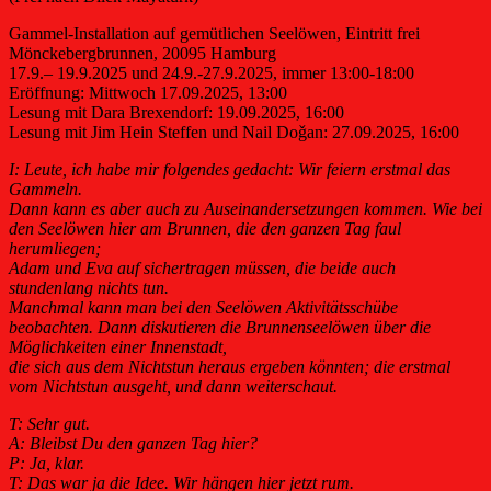
Gammel-Installation auf gemütlichen Seelöwen, Eintritt frei
Mönckebergbrunnen, 20095 Hamburg
17.9.– 19.9.2025 und 24.9.-27.9.2025, immer 13:00-18:00
Eröffnung: Mittwoch 17.09.2025, 13:00
Lesung mit Dara Brexendorf: 19.09.2025, 16:00
Lesung mit Jim Hein Steffen und Nail Doǧan: 27.09.2025, 16:00
I: Leute, ich habe mir folgendes gedacht: Wir feiern erstmal das
Gammeln.
Dann kann es aber auch zu Auseinandersetzungen kommen.
Wie bei
den Seelöwen hier am Brunnen, die den ganzen Tag faul
herumliegen;
Adam und Eva auf sichertragen müssen, die beide auch
stundenlang nichts tun.
Manchmal kann man bei den Seelöwen Aktivitätsschübe
beobachten. Dann diskutieren die Brunnenseelöwen über die
Möglichkeiten einer Innenstadt,
die sich aus dem Nichtstun heraus ergeben könnten; die erstmal
vom Nichtstun ausgeht, und dann weiterschaut.
T: Sehr gut.
A: Bleibst Du den ganzen Tag hier?
P: Ja, klar.
T: Das war ja die Idee. Wir hängen hier jetzt rum.