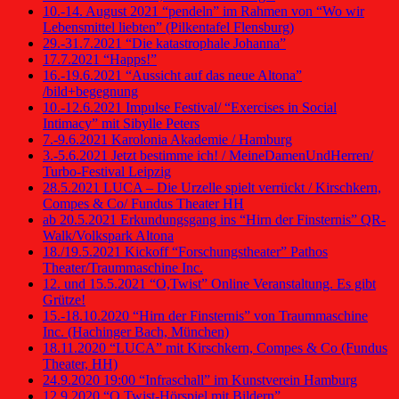
10.-14. August 2021 “pendeln” im Rahmen von “Wo wir
Lebensmittel liebten” (Pilkentafel Flensburg)
29.-31.7.2021 “Die katastrophale Johanna”
17.7.2021 “Happs!”
16.-19.6.2021 “Aussicht auf das neue Altona”
/bild+begegnung
10.-12.6.2021 Impulse Festival/ “Exercises in Social
Intimacy” mit Sibylle Peters
7.-9.6.2021 Karolonia Akademie / Hamburg
3.-5.6.2021 Jetzt bestimme ich! / MeineDamenUndHerren/
Turbo-Festival Leipzig
28.5.2021 LUCA – Die Urzelle spielt verrückt / Kirschkern,
Compes & Co/ Fundus Theater HH
ab 20.5.2021 Erkundungsgang ins “Hirn der Finsternis” QR-
Walk/Volkspark Altona
18./19.5.2021 Kickoff “Forschungstheater” Pathos
Theater/Traummaschine Inc.
12. und 15.5.2021 “O,Twist” Online Veranstaltung. Es gibt
Grütze!
15.-18.10.2020 “Hirn der Finsternis” von Traummaschine
Inc. (Hachinger Bach, München)
18.11.2020 “LUCA” mit Kirschkern, Compes & Co (Fundus
Theater, HH)
24.9.2020 19:00 “Infraschall” im Kunstverein Hamburg
12.9.2020 “O,Twist-Hörspiel mit Bildern”