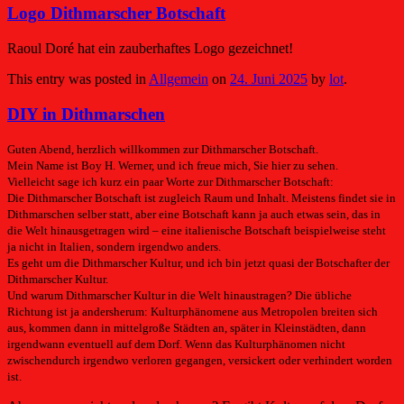
Logo Dithmarscher Botschaft
Raoul Doré hat ein zauberhaftes Logo gezeichnet!
This entry was posted in
Allgemein
on
24. Juni 2025
by
lot
.
DIY in Dithmarschen
Guten Abend, herzlich willkommen zur Dithmarscher Botschaft.
Mein Name ist Boy H. Werner, und ich freue mich, Sie hier zu sehen.
Vielleicht sage ich kurz ein paar Worte zur Dithmarscher Botschaft:
Die Dithmarscher Botschaft ist zugleich Raum und Inhalt. Meistens findet sie in
Dithmarschen selber statt, aber eine Botschaft kann ja auch etwas sein, das in
die Welt hinausgetragen wird – eine italienische Botschaft beispielweise steht
ja nicht in Italien, sondern irgendwo anders.
Es geht um die Dithmarscher Kultur, und ich bin jetzt quasi der Botschafter der
Dithmarscher Kultur.
Und warum Dithmarscher Kultur in die Welt hinaustragen? Die übliche
Richtung ist ja andersherum: Kulturphänomene aus Metropolen breiten sich
aus, kommen dann in mittelgroße Städten an, später in Kleinstädten, dann
irgendwann eventuell auf dem Dorf. Wenn das Kulturphänomen nicht
zwischendurch irgendwo verloren gegangen, versickert oder verhindert worden
ist.