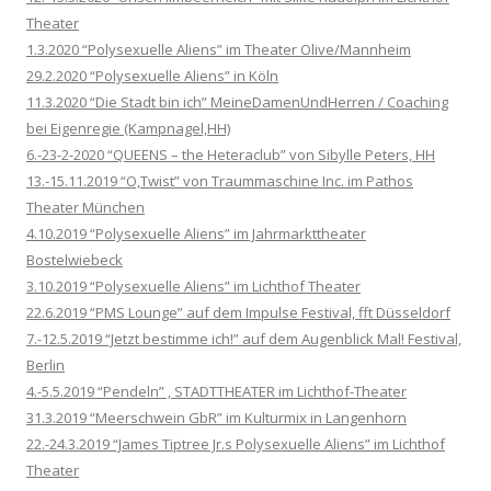
Theater
1.3.2020 “Polysexuelle Aliens” im Theater Olive/Mannheim
29.2.2020 “Polysexuelle Aliens” in Köln
11.3.2020 “Die Stadt bin ich” MeineDamenUndHerren / Coaching
bei Eigenregie (Kampnagel,HH)
6.-23-2-2020 “QUEENS – the Heteraclub” von Sibylle Peters, HH
13.-15.11.2019 “O,Twist” von Traummaschine Inc. im Pathos
Theater München
4.10.2019 “Polysexuelle Aliens” im Jahrmarkttheater
Bostelwiebeck
3.10.2019 “Polysexuelle Aliens” im Lichthof Theater
22.6.2019 “PMS Lounge” auf dem Impulse Festival, fft Düsseldorf
7.-12.5.2019 “Jetzt bestimme ich!” auf dem Augenblick Mal! Festival,
Berlin
4.-5.5.2019 “Pendeln” , STADTTHEATER im Lichthof-Theater
31.3.2019 “Meerschwein GbR” im Kulturmix in Langenhorn
22.-24.3.2019 “James Tiptree Jr.s Polysexuelle Aliens” im Lichthof
Theater