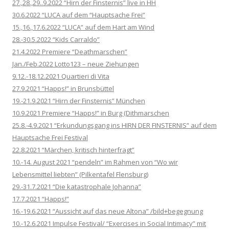
27.,28.,29..9.2022 “Hirn der Finsternis” live in HH
30.6.2022 “LUCA auf dem “Hauptsache Frei”
15.,16.,17.6.2022 “LUCA” auf dem Hart am Wind
28.-30.5.2022 “Kids Carraldo”
21.4.2022 Premiere “Deathmarschen”
Jan./Feb.2022 Lotto123 – neue Ziehungen
9.12.-18.12.2021 Quartieri di Vita
27.9.2021 “Happs!” in Brunsbüttel
19.-21.9.2021 “Hirn der Finsternis” München
10.9.2021 Premiere “Happs!” in Burg (Dithmarschen
25.8.-4.9.2021 “Erkundungsgang ins HIRN DER FINSTERNIS” auf dem
Hauptsache Frei Festival
22.8.2021 “Märchen, kritisch hinterfragt”
10.-14. August 2021 “pendeln” im Rahmen von “Wo wir
Lebensmittel liebten” (Pilkentafel Flensburg)
29.-31.7.2021 “Die katastrophale Johanna”
17.7.2021 “Happs!”
16.-19.6.2021 “Aussicht auf das neue Altona” /bild+begegnung
10.-12.6.2021 Impulse Festival/ “Exercises in Social Intimacy” mit