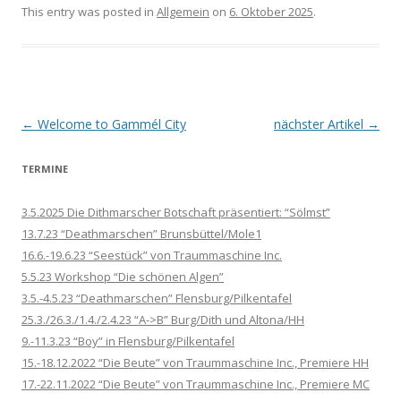
This entry was posted in
Allgemein
on
6. Oktober 2025
.
Post navigation
←
Welcome to Gammél City
nächster Artikel
→
TERMINE
3.5.2025 Die Dithmarscher Botschaft präsentiert: “Sölmst”
13.7.23 “Deathmarschen” Brunsbüttel/Mole1
16.6.-19.6.23 “Seestück” von Traummaschine Inc.
5.5.23 Workshop “Die schönen Algen”
3.5.-4.5.23 “Deathmarschen” Flensburg/Pilkentafel
25.3./26.3./1.4./2.4.23 “A->B” Burg/Dith und Altona/HH
9.-11.3.23 “Boy” in Flensburg/Pilkentafel
15.-18.12.2022 “Die Beute” von Traummaschine Inc., Premiere HH
17.-22.11.2022 “Die Beute” von Traummaschine Inc., Premiere MC