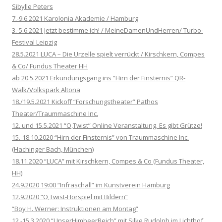
Sibylle Peters
7.-9.6.2021 Karolonia Akademie / Hamburg
3.-5.6.2021 Jetzt bestimme ich! / MeineDamenUndHerren/ Turbo-
Festival Leipzig
28.5.2021 LUCA – Die Urzelle spielt verrückt / Kirschkern, Compes
& Co/ Fundus Theater HH
ab 20.5.2021 Erkundungsgang ins “Hirn der Finsternis” QR-
Walk/Volkspark Altona
18./19.5.2021 Kickoff “Forschungstheater” Pathos
Theater/Traummaschine Inc.
12. und 15.5.2021 “O,Twist” Online Veranstaltung. Es gibt Grütze!
15.-18.10.2020 “Hirn der Finsternis” von Traummaschine Inc.
(Hachinger Bach, München)
18.11.2020 “LUCA” mit Kirschkern, Compes & Co (Fundus Theater,
HH)
24.9.2020 19:00 “Infraschall” im Kunstverein Hamburg
12.9.2020 “O,Twist-Hörspiel mit Bildern”
“Boy H. Werner: Instruktionen am Montag”
12.-15.3.2020 “UnserHimbeerReich” mit Silke Rudolph im Lichthof