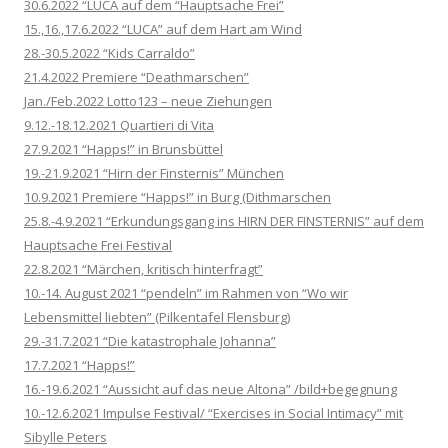
30.6.2022 “LUCA auf dem “Hauptsache Frei”
15.,16.,17.6.2022 “LUCA” auf dem Hart am Wind
28.-30.5.2022 “Kids Carraldo”
21.4.2022 Premiere “Deathmarschen”
Jan./Feb.2022 Lotto123 – neue Ziehungen
9.12.-18.12.2021 Quartieri di Vita
27.9.2021 “Happs!” in Brunsbüttel
19.-21.9.2021 “Hirn der Finsternis” München
10.9.2021 Premiere “Happs!” in Burg (Dithmarschen
25.8.-4.9.2021 “Erkundungsgang ins HIRN DER FINSTERNIS” auf dem
Hauptsache Frei Festival
22.8.2021 “Märchen, kritisch hinterfragt”
10.-14. August 2021 “pendeln” im Rahmen von “Wo wir
Lebensmittel liebten” (Pilkentafel Flensburg)
29.-31.7.2021 “Die katastrophale Johanna”
17.7.2021 “Happs!”
16.-19.6.2021 “Aussicht auf das neue Altona” /bild+begegnung
10.-12.6.2021 Impulse Festival/ “Exercises in Social Intimacy” mit
Sibylle Peters