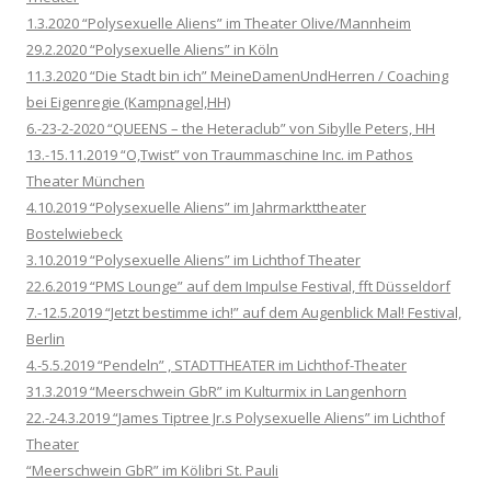
1.3.2020 “Polysexuelle Aliens” im Theater Olive/Mannheim
29.2.2020 “Polysexuelle Aliens” in Köln
11.3.2020 “Die Stadt bin ich” MeineDamenUndHerren / Coaching
bei Eigenregie (Kampnagel,HH)
6.-23-2-2020 “QUEENS – the Heteraclub” von Sibylle Peters, HH
13.-15.11.2019 “O,Twist” von Traummaschine Inc. im Pathos
Theater München
4.10.2019 “Polysexuelle Aliens” im Jahrmarkttheater
Bostelwiebeck
3.10.2019 “Polysexuelle Aliens” im Lichthof Theater
22.6.2019 “PMS Lounge” auf dem Impulse Festival, fft Düsseldorf
7.-12.5.2019 “Jetzt bestimme ich!” auf dem Augenblick Mal! Festival,
Berlin
4.-5.5.2019 “Pendeln” , STADTTHEATER im Lichthof-Theater
31.3.2019 “Meerschwein GbR” im Kulturmix in Langenhorn
22.-24.3.2019 “James Tiptree Jr.s Polysexuelle Aliens” im Lichthof
Theater
“Meerschwein GbR” im Kölibri St. Pauli