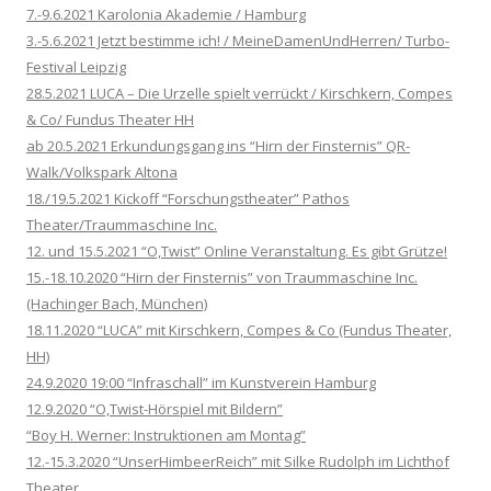
7.-9.6.2021 Karolonia Akademie / Hamburg
3.-5.6.2021 Jetzt bestimme ich! / MeineDamenUndHerren/ Turbo-
Festival Leipzig
28.5.2021 LUCA – Die Urzelle spielt verrückt / Kirschkern, Compes
& Co/ Fundus Theater HH
ab 20.5.2021 Erkundungsgang ins “Hirn der Finsternis” QR-
Walk/Volkspark Altona
18./19.5.2021 Kickoff “Forschungstheater” Pathos
Theater/Traummaschine Inc.
12. und 15.5.2021 “O,Twist” Online Veranstaltung. Es gibt Grütze!
15.-18.10.2020 “Hirn der Finsternis” von Traummaschine Inc.
(Hachinger Bach, München)
18.11.2020 “LUCA” mit Kirschkern, Compes & Co (Fundus Theater,
HH)
24.9.2020 19:00 “Infraschall” im Kunstverein Hamburg
12.9.2020 “O,Twist-Hörspiel mit Bildern”
“Boy H. Werner: Instruktionen am Montag”
12.-15.3.2020 “UnserHimbeerReich” mit Silke Rudolph im Lichthof
Theater