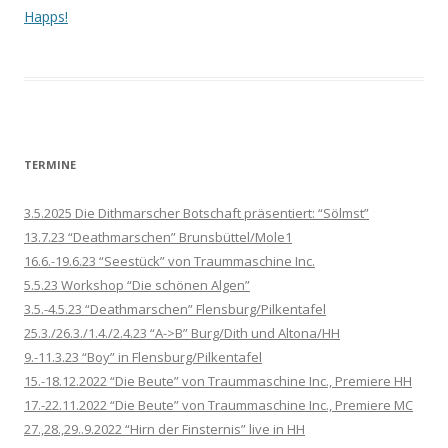
Happs!
TERMINE
3.5.2025 Die Dithmarscher Botschaft präsentiert: “Sölmst”
13.7.23 “Deathmarschen” Brunsbüttel/Mole1
16.6.-19.6.23 “Seestück” von Traummaschine Inc.
5.5.23 Workshop “Die schönen Algen”
3.5.-4.5.23 “Deathmarschen” Flensburg/Pilkentafel
25.3./26.3./1.4./2.4.23 “A->B” Burg/Dith und Altona/HH
9.-11.3.23 “Boy” in Flensburg/Pilkentafel
15.-18.12.2022 “Die Beute” von Traummaschine Inc., Premiere HH
17.-22.11.2022 “Die Beute” von Traummaschine Inc., Premiere MC
27.,28.,29..9.2022 “Hirn der Finsternis” live in HH