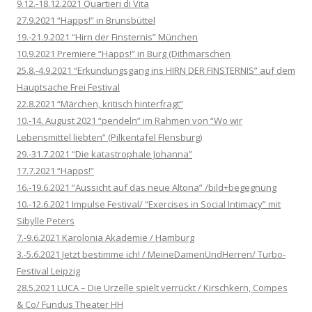
9.12.-18.12.2021 Quartieri di Vita
27.9.2021 “Happs!” in Brunsbüttel
19.-21.9.2021 “Hirn der Finsternis” München
10.9.2021 Premiere “Happs!” in Burg (Dithmarschen
25.8.-4.9.2021 “Erkundungsgang ins HIRN DER FINSTERNIS” auf dem
Hauptsache Frei Festival
22.8.2021 “Märchen, kritisch hinterfragt”
10.-14. August 2021 “pendeln” im Rahmen von “Wo wir
Lebensmittel liebten” (Pilkentafel Flensburg)
29.-31.7.2021 “Die katastrophale Johanna”
17.7.2021 “Happs!”
16.-19.6.2021 “Aussicht auf das neue Altona” /bild+begegnung
10.-12.6.2021 Impulse Festival/ “Exercises in Social Intimacy” mit
Sibylle Peters
7.-9.6.2021 Karolonia Akademie / Hamburg
3.-5.6.2021 Jetzt bestimme ich! / MeineDamenUndHerren/ Turbo-
Festival Leipzig
28.5.2021 LUCA – Die Urzelle spielt verrückt / Kirschkern, Compes
& Co/ Fundus Theater HH