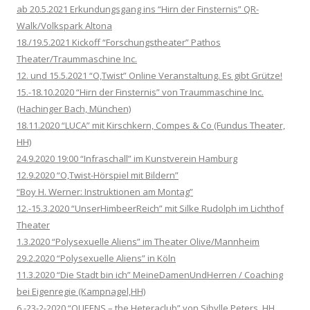
ab 20.5.2021 Erkundungsgang ins “Hirn der Finsternis” QR-
Walk/Volkspark Altona
18./19.5.2021 Kickoff “Forschungstheater” Pathos
Theater/Traummaschine Inc.
12. und 15.5.2021 “O,Twist” Online Veranstaltung. Es gibt Grütze!
15.-18.10.2020 “Hirn der Finsternis” von Traummaschine Inc.
(Hachinger Bach, München)
18.11.2020 “LUCA” mit Kirschkern, Compes & Co (Fundus Theater,
HH)
24.9.2020 19:00 “Infraschall” im Kunstverein Hamburg
12.9.2020 “O,Twist-Hörspiel mit Bildern”
“Boy H. Werner: Instruktionen am Montag”
12.-15.3.2020 “UnserHimbeerReich” mit Silke Rudolph im Lichthof
Theater
1.3.2020 “Polysexuelle Aliens” im Theater Olive/Mannheim
29.2.2020 “Polysexuelle Aliens” in Köln
11.3.2020 “Die Stadt bin ich” MeineDamenUndHerren / Coaching
bei Eigenregie (Kampnagel,HH)
6.-23-2-2020 “QUEENS – the Heteraclub” von Sibylle Peters, HH