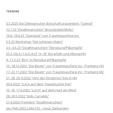
TERMINE
3.5.2025 Die Dithmarscher Botschaft präsentiert: “Sölmst”
13.7.23 “Deathmarschen” Brunsbüttel/Mole1
16.6.-19.6.23 “Seestück” von Traummaschine Inc.
5.5.23 Workshop “Die schönen Algen”
3.5.-4.5.23 “Deathmarschen” Flensburg/Pilkentafel
25.3./26.3./1.4./2.4.23 “A->B” Burg/Dith und Altona/HH
9.-11.3.23 “Boy” in Flensburg/Pilkentafel
15.-18.12.2022 “Die Beute” von Traummaschine Inc., Premiere HH
17.-22.11.2022 “Die Beute” von Traummaschine Inc., Premiere MC
27.,28.,29..9.2022 “Hirn der Finsternis” live in HH
30.6.2022 “LUCA auf dem “Hauptsache Frei”
15.,16.,17.6.2022 “LUCA” auf dem Hart am Wind
28.-30.5.2022 “Kids Carraldo”
21.4.2022 Premiere “Deathmarschen”
Jan./Feb.2022 Lotto123 – neue Ziehungen